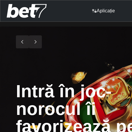
Aplicație
Intră în joc-
norocul îi
favorizează p