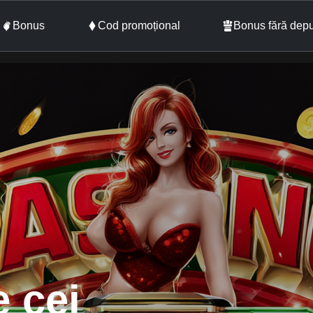
Bonus
Cod promoțional
Bonus fără dep
e cei