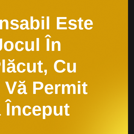
nsabil Este
Jocul În
Plăcut, Cu
 Vă Permit
a Început