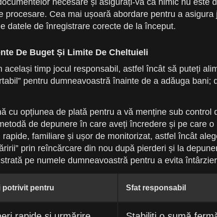
le documentelor necesare și asigurați-vă că nimic nu este d
 de procesare. Cea mai ușoară abordare pentru a asigura jo
e datele de înregistrare corecte de la început.
te De Buget Și Limite De Cheltuieli
 același timp jocul responsabil, astfel încât să puteți ali
tabil” pentru dumneavoastră înainte de a adăuga bani; d
ună cu opțiunea de plată pentru a vă menține sub contro
dă de depunere în care aveți încredere și pe care o put
i rapide, familiare și ușor de monitorizat, astfel încât al
măririi” prin reîncărcare din nou după pierderi și la depun
strată pe numele dumneavoastră pentru a evita întârzieri ș
 potrivit pentru
Sfat responsabil
ri rapide și urmărire
Stabiliți o sumă fer