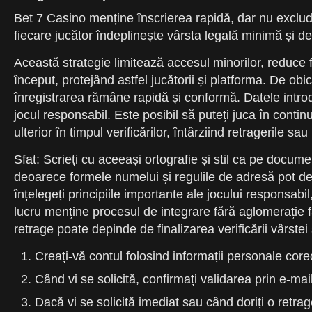
Bet 7 Casino menține înscrierea rapidă, dar nu exclude
fiecare jucător îndeplinește vârsta legală minimă și 
Această strategie limitează accesul minorilor, reduce f
început, protejând astfel jucătorii și platforma. De obi
înregistrarea rămâne rapidă și conformă. Datele introdu
jocul responsabil. Este posibil să puteți juca în cont
ulterior în timpul verificărilor, întârziind retragerile sa
Sfat: Scrieți cu aceeași ortografie și stil ca pe docum
deoarece formele numelui și regulile de adresă pot de
înțelegeți principiile importante ale jocului responsabil
lucru menține procesul de integrare fără aglomerație f
retrage poate depinde de finalizarea verificării vârstei 
Creați-vă contul folosind informații personale corec
Când vi se solicită, confirmați validarea prin e-mai
Dacă vi se solicită imediat sau când doriți o retrager