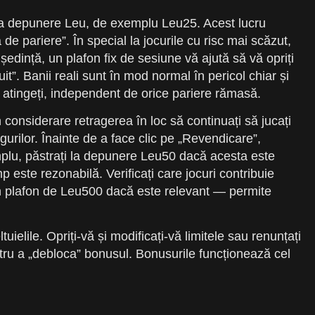
 la depunere Leu, de exemplu Leu25. Acest lucru
de pariere”. În special la jocurile cu risc mai scăzut,
 ședință, un plafon fix de sesiune vă ajută să vă opriți
it”. Banii reali sunt în mod normal în pericol chiar și
atingeți, independent de orice pariere rămasă.
în considerare retragerea în loc să continuați să jucați
urilor. Înainte de a face clic pe „Revendicare”,
mplu, păstrați la depunere Leu50 dacă acesta este
p este rezonabilă. Verificați care jocuri contribuie
i un plafon de Leu500 dacă este relevant — permite
uielile. Opriți-vă și modificați-vă limitele sau renunțați
ntru a „debloca” bonusul. Bonusurile funcționează cel