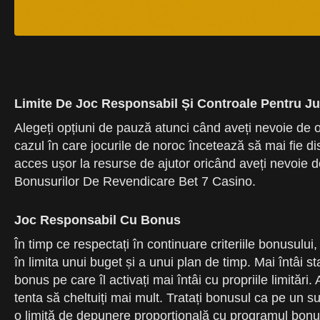
Limite De Joc Responsabil Și Controale Pentru Ju
Alegeți opțiuni de pauză atunci când aveți nevoie de o
cazul în care jocurile de noroc încetează să mai fie d
acces ușor la resurse de ajutor oricând aveți nevoie d
Bonusurilor De Revendicare Bet 7 Casino.
Joc Responsabil Cu Bonus
În timp ce respectați în continuare criteriile bonusului, 
în limita unui buget și a unui plan de timp. Mai întâi stab
bonus pe care îl activați mai întâi cu propriile limităr
tenta să cheltuiți mai mult. Tratați bonusul ca pe un s
o limită de depunere proporțională cu programul bonus