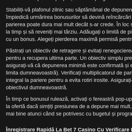
Stabiliți-vă plafonul zilnic sau săptămânal de depun
împiedică urmărirea bonusurilor să devină reîncărcări re
parierea poate dura mai mult decât s-ar crede. În loc să 
la timp și să reveniți mai târziu. Adăugați o limită de 
cu un bonus. Alegeți pierderea maximă permisă pentru
Păstrați un obiectiv de retragere și evitați renegocierea
pentru a recupera ultima parte. Un obiectiv simplu prec
asigurați-vă că depunerea minimă este confirmată și e
limita dumneavoastră). Verificați multiplicatorul de par
integral la pariere pentru a evita rotiri irosite. Asi
obiectivul dumneavoastră.
În timp ce bonusul rulează, activați o fereastră pop-up d
la ofertă dacă simțiți presiunea de a depune mai mult,
mai bine atunci când se potrivesc cu bugetul și prog
Înregistrare Rapidă La Bet 7 Casino Cu Verificare 