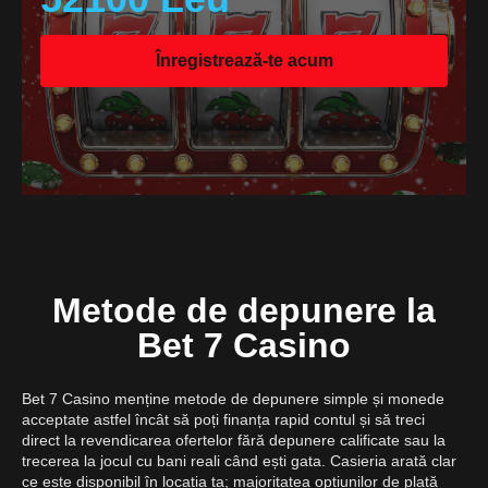
Înregistrează-te acum
Metode de depunere la
Bet 7 Casino
Bet 7 Casino menține metode de depunere simple și monede
acceptate astfel încât să poți finanța rapid contul și să treci
direct la revendicarea ofertelor fără depunere calificate sau la
trecerea la jocul cu bani reali când ești gata. Casieria arată clar
ce este disponibil în locația ta; majoritatea opțiunilor de plată