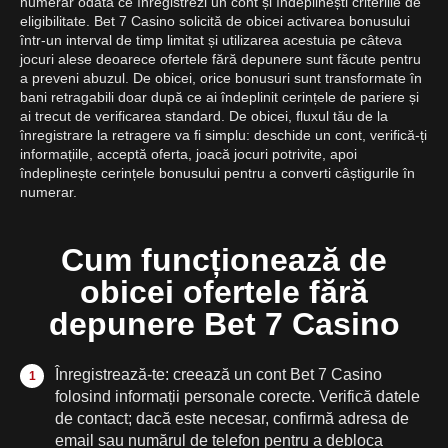
numerar odată ce înregistrezi un cont și îndeplinești criteriile de
eligibilitate. Bet 7 Casino solicită de obicei activarea bonusului
într-un interval de timp limitat și utilizarea acestuia pe câteva
jocuri alese deoarece ofertele fără depunere sunt făcute pentru
a preveni abuzul. De obicei, orice bonusuri sunt transformate în
bani retragabili doar după ce ai îndeplinit cerințele de pariere și
ai trecut de verificarea standard. De obicei, fluxul tău de la
înregistrare la retragere va fi simplu: deschide un cont, verifică-ți
informațiile, acceptă oferta, joacă jocuri potrivite, apoi
îndeplinește cerințele bonusului pentru a converti câștigurile în
numerar.
Cum funcționează de
obicei ofertele fără
depunere Bet 7 Casino
Înregistrează-te: creează un cont Bet 7 Casino
folosind informații personale corecte. Verifică datele
de contact; dacă este necesar, confirmă adresa de
email sau numărul de telefon pentru a debloca