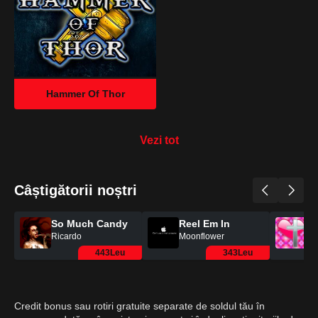
Hammer Of Thor
Vezi tot
Câștigătorii noștri
So Much Candy
Reel Em In
R
Ricardo
Moonflower
No
443Leu
343Leu
Credit bonus sau rotiri gratuite separate de soldul tău în