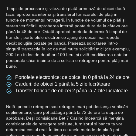
Timpii de procesare și viteza de plată urmează de obicei două
faze: aprobarea internă și transferul furnizorului de plăți în
funcție de momentul retragerii. În funcție de volumul de plăți și
starea verificării, aprobarea internă poate dura de la câteva ore
până la 48 de ore. Odată aprobat, metoda determină timpul de
transfer; portofelele electronice ajung de obicei mai repede
decât soluțiile bazate pe bancă. Plasează solicitarea într-o
singură tranzacție în loc de mai multe solicitări mici (de exemplu,
200 Leu în loc de două ori 100 Leu, și evită modificarea datelor
personale chiar înainte de a solicita o retragere pentru plăți mai
bune.
Portofele electronice: de obicei în 0 până la 24 de ore
Carduri: de obicei 1 până la 5 zile lucrătoare
Transfer bancar: de obicei 2 până la 7 zile lucrătoare
Notă: primele retrageri sau retrageri mari pot declanșa verificări
suplimentare, care pot adăuga până la 72 de ore la etapa de
aprobare. Deși comisioane Bet 7 Casino încearcă să mențină
comisioanele de retragere scăzute, furnizorul și banca ta vor
determina costul real. În timp ce unele metode de plată pot
aplica comisioane de manipulare sau conversie extern, de multe