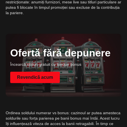
restricționate: anumiți furnizori, mese live sau titluri particulare ar
putea fi blocate în timpul promoției sau excluse de la contribuția
la pariere.
Ofertă fără depunere
Încearcă sloturi gratuit cu fonduri bonus
Revendică acum
Ordinea soldului numerar vs bonus: cazinoul ar putea amesteca
soldurile sau forța parierea pe banii bonus mai întâi. Acest lucru
îți influențează viteza de acces la banii retragabili. În timp ce