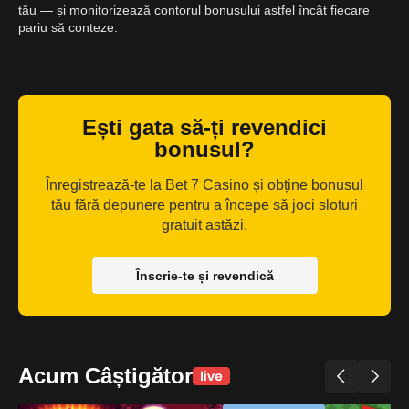
tău — și monitorizează contorul bonusului astfel încât fiecare
pariu să conteze.
Ești gata să-ți revendici
bonusul?
Înregistrează-te la Bet 7 Casino și obține bonusul
tău fără depunere pentru a începe să joci sloturi
gratuit astăzi.
Înscrie-te și revendică
Acum Câștigător