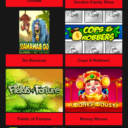
Gnome
Voodoo Candy Shop
Fish Party
Cops & Robbers
Fields of Fortune
Money Mouse