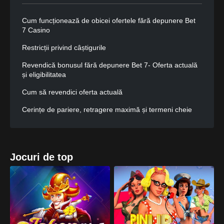
Cum funcționează de obicei ofertele fără depunere Bet
7 Casino
Restricții privind câștigurile
Revendică bonusul fără depunere Bet 7- Oferta actuală
și eligibilitatea
Cum să revendici oferta actuală
Cerințe de pariere, retragere maximă și termeni cheie
de verificat
Înregistrare și verificare KYC
Verificare KYC: ce este și de ce contează
Jocuri de top
Metode de depunere la Bet 7 Casino
Procesul de retragere la Bet 7 Casino
Rezumatul bonusului fără depunere Bet 7 Casino