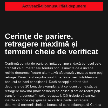
Activează-ți bonusul fără depunere
Cerințe de pariere,
retragere maximă și
termeni cheie de verificat
Confirmă cerința de pariere, limita de timp și dacă bonusul este
creditat ca numerar sau fonduri bonus înainte de a începe
rotirile deoarece fiecare alternativă afectează viteza cu care poți
retrage. Până când regulile sunt îndeplinite, vezi întotdeauna
bonusul ca bani condiționali. Dacă accepți o ofertă fără
depunere de 20 Leu, de exemplu, află ce jocuri contează, ce
retragere maximă (max cashout) se aplică și cât de realist poți
transforma bonusul în sold retragabil. Cât trebuie să pariezi
înainte ca orice câștiguri să se califice pentru retragere
determină termenii cheie ai bonusului care influențează Cerința