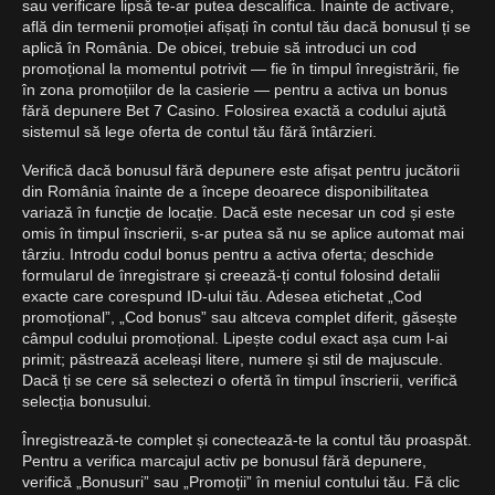
sau verificare lipsă te-ar putea descalifica. Înainte de activare,
află din termenii promoției afișați în contul tău dacă bonusul ți se
aplică în România. De obicei, trebuie să introduci un cod
promoțional la momentul potrivit — fie în timpul înregistrării, fie
în zona promoțiilor de la casierie — pentru a activa un bonus
fără depunere Bet 7 Casino. Folosirea exactă a codului ajută
sistemul să lege oferta de contul tău fără întârzieri.
Verifică dacă bonusul fără depunere este afișat pentru jucătorii
din România înainte de a începe deoarece disponibilitatea
variază în funcție de locație. Dacă este necesar un cod și este
omis în timpul înscrierii, s-ar putea să nu se aplice automat mai
târziu. Introdu codul bonus pentru a activa oferta; deschide
formularul de înregistrare și creează-ți contul folosind detalii
exacte care corespund ID-ului tău. Adesea etichetat „Cod
promoțional”, „Cod bonus” sau altceva complet diferit, găsește
câmpul codului promoțional. Lipește codul exact așa cum l-ai
primit; păstrează aceleași litere, numere și stil de majuscule.
Dacă ți se cere să selectezi o ofertă în timpul înscrierii, verifică
selecția bonusului.
Înregistrează-te complet și conectează-te la contul tău proaspăt.
Pentru a verifica marcajul activ pe bonusul fără depunere,
verifică „Bonusuri” sau „Promoții” în meniul contului tău. Fă clic