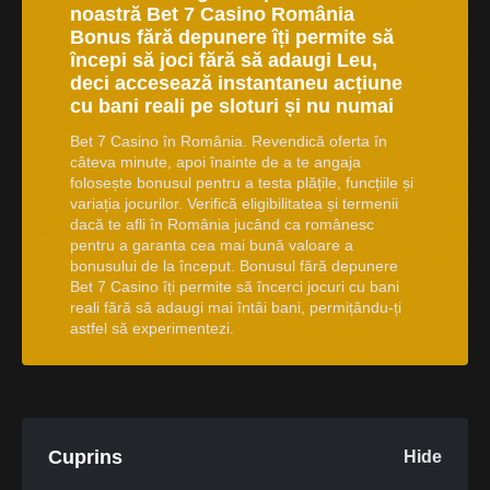
noastră Bet 7 Casino România
Bonus fără depunere îți permite să
începi să joci fără să adaugi Leu,
deci accesează instantaneu acțiune
cu bani reali pe sloturi și nu numai
Bet 7 Casino în România. Revendică oferta în
câteva minute, apoi înainte de a te angaja
folosește bonusul pentru a testa plățile, funcțiile și
variația jocurilor. Verifică eligibilitatea și termenii
dacă te afli în România jucând ca românesc
pentru a garanta cea mai bună valoare a
bonusului de la început. Bonusul fără depunere
Bet 7 Casino îți permite să încerci jocuri cu bani
reali fără să adaugi mai întâi bani, permițându-ți
astfel să experimentezi.
Cuprins
Hide