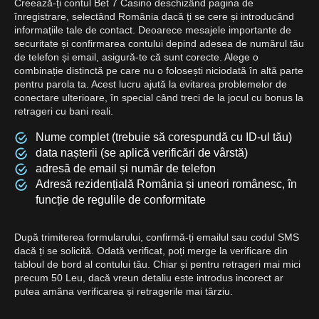
Creează-ți contul Bet 7 Casino deschizând pagina de
înregistrare, selectând România dacă ți se cere și introducând
informațiile tale de contact. Deoarece mesajele importante de
securitate și confirmarea contului depind adesea de numărul tău
de telefon și email, asigură-te că sunt corecte. Alege o
combinație distinctă pe care nu o folosești niciodată în altă parte
pentru parola ta. Acest lucru ajută la evitarea problemelor de
conectare ulterioare, în special când treci de la jocul cu bonus la
retrageri cu bani reali.
Nume complet (trebuie să corespundă cu ID-ul tău)
data nașterii (se aplică verificări de vârstă)
adresă de email și număr de telefon
Adresă rezidențială România și uneori românesc, în
funcție de regulile de conformitate
După trimiterea formularului, confirmă-ți emailul sau codul SMS
dacă ți se solicită. Odată verificat, poți merge la verificare din
tabloul de bord al contului tău. Chiar și pentru retrageri mai mici
precum 50 Leu, dacă vreun detaliu este introdus incorect ar
putea amâna verificarea și retragerile mai târziu.